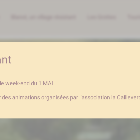
e | Commune de BLANOT 71
Blanot, un village résistant
Les Grottes
Tour
ant
 le week-end du 1 MAI.
 des animations organisées par l'association la Cailleve