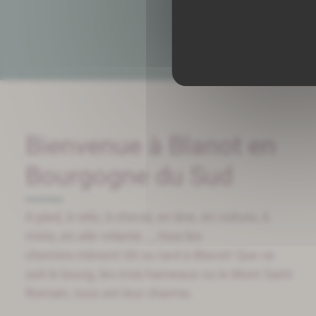
Bienvenue à Blanot en
Bourgogne du Sud
​​​​​​​​​​​​​​​​​​​​​A pied, à vélo, à cheval, en âne, en voiture, à
moto, en aile volante..., tous les
chemins mènent tôt ou tard à Blanot! Que ce
soit le bourg, les trois hameaux ou le Mont Saint
Romain, tous ont leur charme.