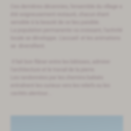
Ces dernières décennies, l'ensemble du village a
été soigneusement restauré, chacun étant
sensible à la beauté de ce lieu paisible.
La population permanente va croissant, l'activité
locale se développe. L'accueil et les animations
se diversifient.
Il fait bon flâner entre les bâtisses, admirer
l'architecture et le travail de la pierre.
Les randonnées par les chemins balisés
entraînent les curieux vers les reliefs ou les
cavités alentour...