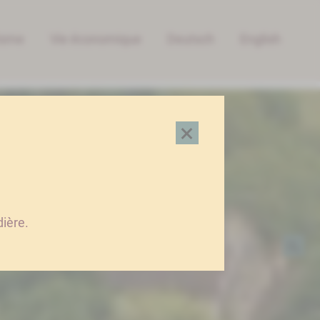
isme
Vie économique
Deutsch
English
×
rdière.