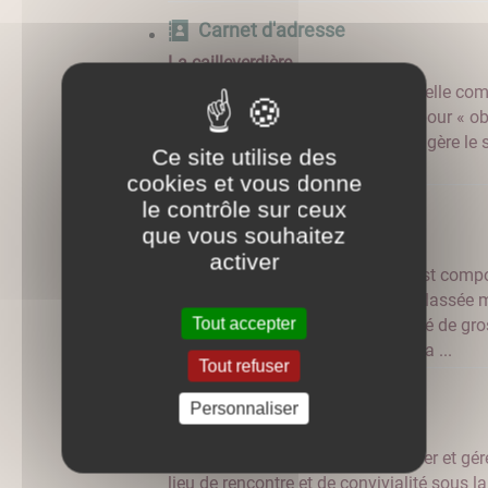
Carnet d'adresse
La cailleverdière
L'association s'est créée en 2012, elle co
quarantaine d’adhérents. Elle a pour « ob
soutien à l'action communale qui gère le
Ce site utilise des
DE ...
cookies et vous donne
le contrôle sur ceux
Carnet d'adresse
que vous souhaitez
Comité de restauration de l'église
activer
Le comité existe depuis 1977 .Il est co
bénévoles . L'église Saint Martin classé
Tout accepter
historique depuis 1929 a nécessité de gros
contribution financière du comité a ...
Tout refuser
Carnet d'adresse
Personnaliser
café associatif "Le Coing"
Un café associatif pour: - Organiser et gér
lieu de rencontre et de convivialité sous l