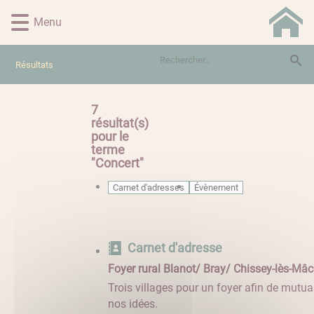
Lien
Lien
Lien
Lien
Panneau de gestion des cookies
Menu
d'accès
d'accès
d'accès
d'accès
rapide
rapide
rapide
rapide
au
au
à
au
Résultats
menu
contenu
la
pied
principal
recherche
de
page
7
résultat(s)
pour le
terme
"
Concert
"
Carnet d'adresses
Évènement
Carnet d'adresse
Foyer rural Blanot/ Bray/ Chissey-lès-Mâ
Trois villages pour un foyer afin de mutua
nos idées.