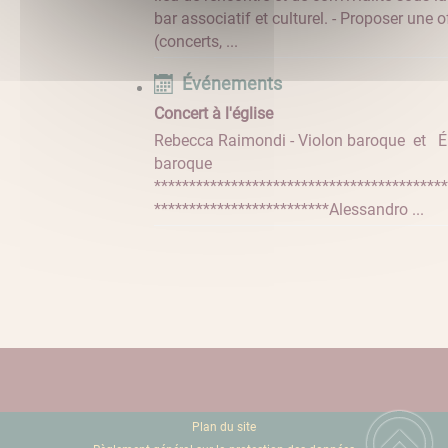
bar associatif et culturel. - Proposer une of
(concerts, ...
Événements
Concert à l'église
Rebecca Raimondi - Violon baroque et Él
baroque
******************************************
************************* ​​​​​​​Alessandro ...
Plan du site