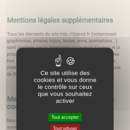
Mentions légales supplémentaires
Tous les éléments du site http://blanot.fr (notam­ment
gra­phis­mes, photos, logos, textes, sons, ani­ma­tions...)
sont protégés par la légis­la­tion sur le droit d’auteur et la
propriété intel­lec­tuelle. La repro­duc­tion et la représen­ta­
tion de tout ou partie des éléments com­po­sant le site
n’est per­mise qu’avec l’accord préalable de la commune
Ce site utilise des
de Blanot.
cookies et vous donne
le contrôle sur ceux
que vous souhaitez
Mentions relatives à l'utilisation de
activer
cookies
Tout accepter
Nous utilisons différents cookies sur le site pour
améliorer l'interactivité du site.
Tout refuser