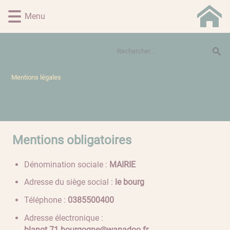
Lien
Lien
Lien
Lien
Panneau de gestion des cookies
Menu
d'accès
d'accès
d'accès
d'accès
rapide
rapide
rapide
rapide
au
au
à
au
menu
contenu
la
pied
principal
recherche
de
page
Mentions légales
Mentions obligatoires
Dénomination sociale :
MAIRIE
Adresse du siège social :
le bourg
Téléphone :
0040055830
Adresse électronique :
rf.oodanaw@engogruob.17.tonalb