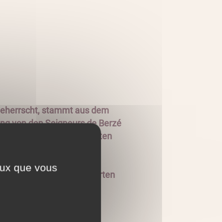
 beherrscht, stammt aus dem
ung von den Seigneurs de Berzé
t. Dank eines ausgeklügelten
g XI als uneinnehmbar.
ceux que vous
assengärten. Von diesen Gärten
nd.