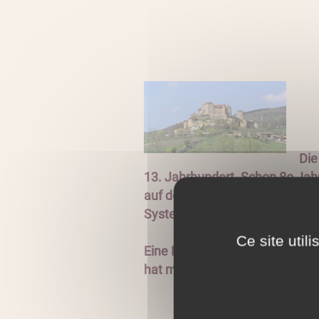
B
Die
13. Jahrhundert. Schon 8o Jah
auf dem Felsvorsprung erbaut 
Systems von Verteidigungsanlag
Ce site util
Eine Kapelle, älter als das Sch
hat man einen herrlichen Blick