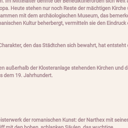
. Im Mittelalter dehnte der Benediktinerorden sich weit
opa. Heute stehen nur noch Reste der mächtigen Kirche 
ammen mit dem archäologischen Museum, das bemerke
anischen Kultur beherbergt, vermitteln sie den Eindruc
Charakter, den das Städtchen sich bewahrt, hat entsteht
n außerhalb der Klosteranlage stehenden Kirchen und da
s dem 19. Jahrhundert.
 Meisterwerk der romanischen Kunst: der Narthex mit seine
iff mit den hohen, schlanken Säulen, das wuchtige