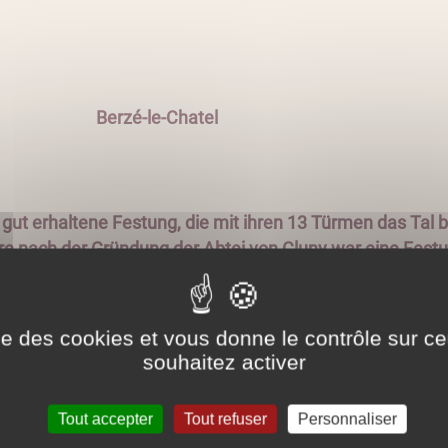
erzé-le-Chatel
 gut erhaltene Festung, die mit ihren 13 Türmen das Tal
re nach der Gründung der Abtei von Cluny war eine Fest
worden, bereits 991 in den klösterlichen Büchern erwähn
en innerhalb der Burgmauern galt sie in der Zeit Ludwi
ise des cookies et vous donne le contrôle sur 
loss, aus karolingischer Zeit verbirgt sich unter den Terr
souhaitez activer
 auf den berühmten Solutré-Felsen und über das weite La
Tout accepter
Tout refuser
Personnaliser