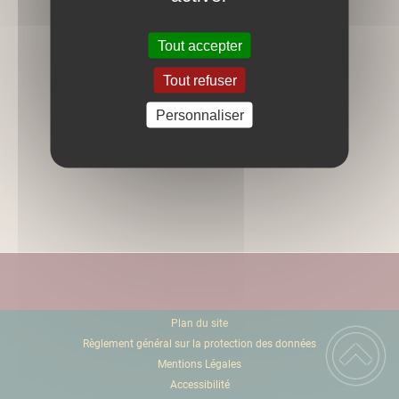
guidée de 1H30 ...
Tout accepter
<<
<
1
2
Tout refuser
Personnaliser
Plan du site
Règlement général sur la protection des données
Mentions Légales
Accessibilité